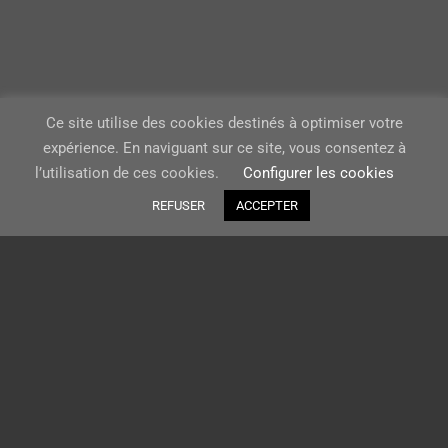
Ce site utilise des cookies destinés à optimiser votre
expérience. En naviguant sur ce site, vous consentez à
l’utilisation de ces cookies.
Configurer les cookies
REFUSER
ACCEPTER
Bambamboo est une boutique
française de produits écologiques
personnalisables. Vous pouvez
commander directement sur notre
site ou nous contacter sur
contact@bambamboo.fr