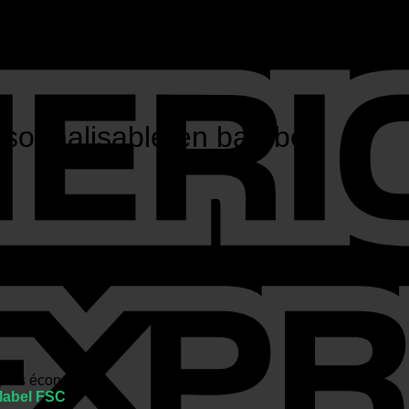
ersonnalisable en bambou
e plus économique.
olabel FSC