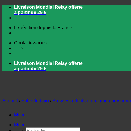
Passer
Livraison Mondial Relay offerte
au
à partir de 29 €
contenu
Expédition depuis la France
Contactez-nous :
Livraison Mondial Relay offerte
à partir de 29 €
Accueil
/
Salle de bain
/
Brosses à dents en bambou personna
Menu
Menu
Recherche