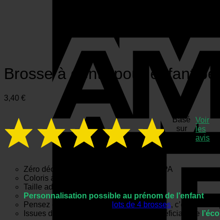
Brosse à dents pour enfant p
3,40
€
Basé
Voir
sur
les
18
avis
avis
Zéro déchet, vegan, sans toxine, sans BPA
Coloris au choix (choisir ci-dessous)
Taille adaptée aux enfants : 14 cm
Personnalisation possible au prénom de l’enfant
Pensez également à nos
lots de 4 brosses
, c’est encor
Issues de ressources renouvelables bénéficiant de
l’éc