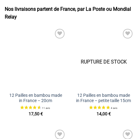
Nos livraisons partent de France, par La Poste ou Mondial
Relay
Ajouter
Ajouter
à la liste
à la liste
de
de
souhaits
souhaits
RUPTURE DE STOCK
12 Pailles en bambou made
12 Pailles en bambou made
in France – 20cm
in France – petite taille 15cm
17,50
€
14,00
€