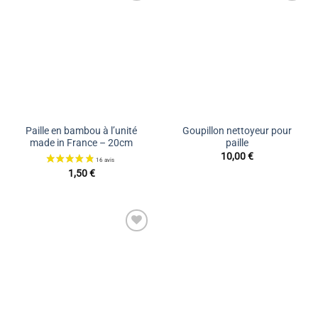
Ajouter
Ajouter
à la liste
à la liste
de
de
souhaits
souhaits
Paille en bambou à l’unité
Goupillon nettoyeur pour
made in France – 20cm
paille
10,00
€
1,50
€
Ajouter
à la liste
de
souhaits
11 avis