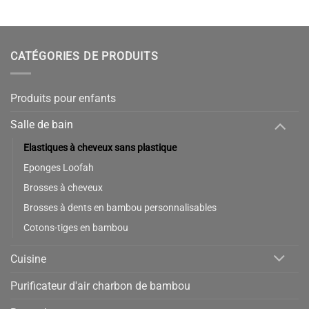
était :
est :
8,90 €.
6,90 €.
CATÉGORIES DE PRODUITS
Produits pour enfants
Salle de bain
Elastiques à cheveux sans plastique
Eponges Loofah
Brosses à cheveux
Brosses à dents en bambou personnalisables
Cotons-tiges en bambou
Cuisine
Purificateur d'air charbon de bambou