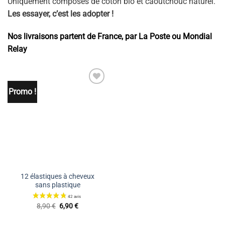
Uniquement composés de coton bio et caoutchouc naturel.
Les essayer, c’est les adopter !
Nos livraisons partent de France, par La Poste ou Mondial
Relay
Promo !
Ajouter
à la liste
de
souhaits
12 élastiques à cheveux
sans plastique
Le
Le
8,90
€
6,90
€
prix
prix
initial
actuel