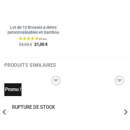
Lot de 10 Brosses à dents
personnalisables en bambou
Le
Le
35,00
€
21,00
€
prix
prix
initial
actuel
était :
est :
35,00 €.
21,00 €.
PRODUITS SIMILAIRES
Promo !
Ajouter
Ajouter
à la liste
à la liste
de
de
souhaits
souhaits
RUPTURE DE STOCK