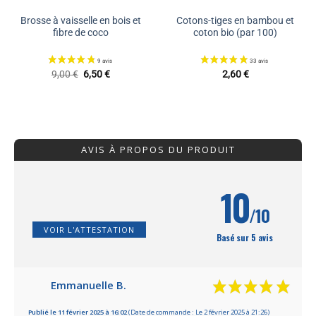
Brosse à vaisselle en bois et
Cotons-tiges en bambou et
fibre de coco
coton bio (par 100)
Le
Le
9,00
€
6,50
€
2,60
€
prix
prix
initial
actuel
était :
est :
9,00 €.
6,50 €.
AVIS À PROPOS DU PRODUIT
10
/10
VOIR L'ATTESTATION
Basé sur 5 avis
Emmanuelle B.
Publié le 11 février 2025 à 16:02
(Date de commande : Le 2 février 2025 à 21:26)