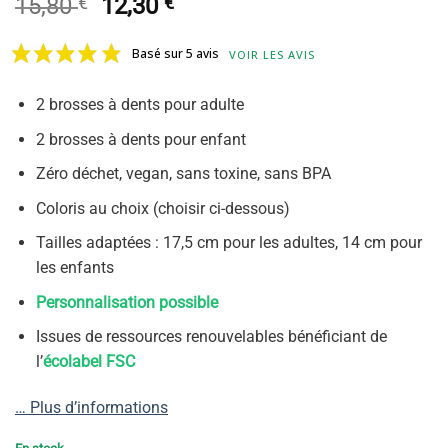
Le
Le
15,80
€
12,30
€
prix
prix
initial
actuel
Basé sur 5 avis
VOIR LES AVIS
était :
est :
15,80 €.
12,30 €.
2 brosses à dents pour adulte
2 brosses à dents pour enfant
Zéro déchet, vegan, sans toxine, sans BPA
Coloris au choix (choisir ci-dessous)
Tailles adaptées : 17,5 cm pour les adultes, 14 cm pour
les enfants
Personnalisation possible
Issues de ressources renouvelables bénéficiant de
l’
écolabel FSC
… Plus d’informations