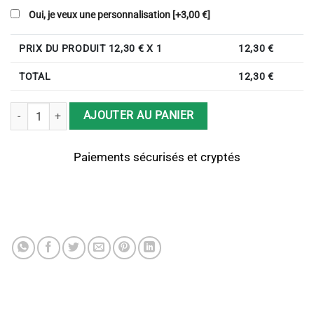
Oui, je veux une personnalisation
[+3,00 €]
PRIX DU PRODUIT
12,30
€ X 1
12,30
€
TOTAL
12,30
€
quantité de Pack Famille Brosses à dents (2 adulte et 2 enfant) pers
AJOUTER AU PANIER
Paiements sécurisés et cryptés