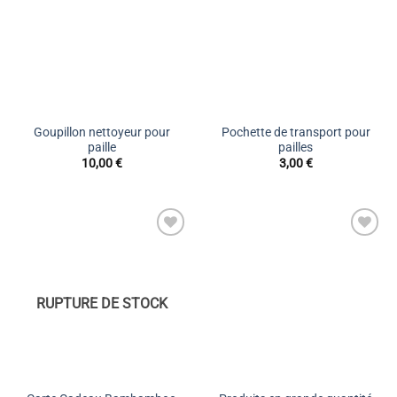
de
de
souhaits
souhaits
Goupillon nettoyeur pour
Pochette de transport pour
paille
pailles
10,00
€
3,00
€
17 avis
Ajouter
Ajouter
à la liste
à la liste
de
de
souhaits
souhaits
RUPTURE DE STOCK