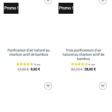
Promo !
Promo !
Ajouter
Ajouter
à la liste
à la liste
de
de
souhaits
souhaits
Purificateur d’air naturel au
Trois purificateurs d’air
charbon actif de bambou
naturel au charbon actif de
bambou
Le
Le
Le
Le
12,90
€
9,90
€
32,70
€
28,90
€
prix
prix
prix
prix
initial
actuel
initial
actuel
était :
est :
était :
est :
12,90 €.
9,90 €.
32,70 €.
28,90 €.
Ajouter
Ajouter
à la liste
à la liste
de
de
souhaits
souhaits