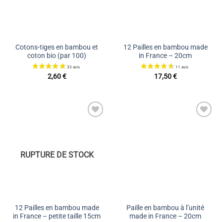
42 avis
Cotons-tiges en bambou et
12 Pailles en bambou made
coton bio (par 100)
in France – 20cm
2,60
€
17,50
€
Ajouter
Ajouter
à la liste
à la liste
de
de
souhaits
souhaits
RUPTURE DE STOCK
12 Pailles en bambou made
Paille en bambou à l’unité
in France – petite taille 15cm
made in France – 20cm