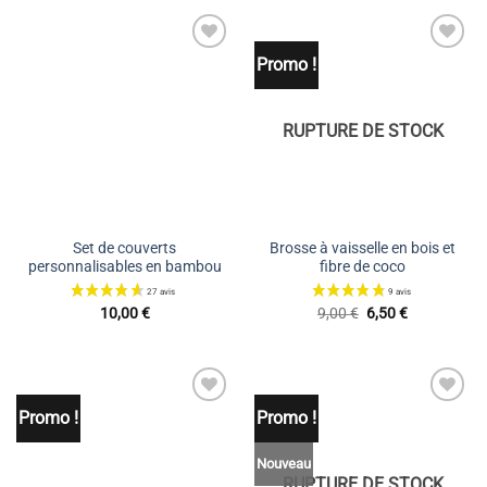
était :
est :
était :
est :
13,60 €.
10,20 €.
15,80 €.
12,30 €.
Promo !
Ajouter
Ajouter
à la liste
à la liste
de
de
souhaits
souhaits
RUPTURE DE STOCK
84 avis
Set de couverts
Brosse à vaisselle en bois et
personnalisables en bambou
fibre de coco
Le
Le
10,00
€
9,00
€
6,50
€
prix
prix
initial
actuel
était :
est :
9,00 €.
6,50 €.
Promo !
Promo !
Ajouter
Ajouter
à la liste
à la liste
de
de
souhaits
souhaits
Nouveau
RUPTURE DE STOCK