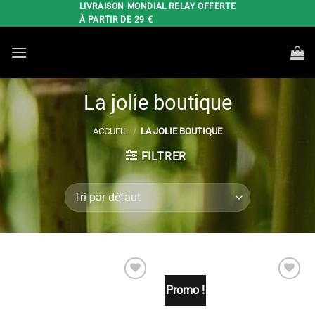
Passer
LIVRAISON MONDIAL RELAY OFFERTE
À PARTIR DE 29 €
au
contenu
La jolie boutique
ACCUEIL
/
LA JOLIE BOUTIQUE
FILTRER
Promo !
Ajouter
Ajouter
à la liste
à la liste
de
de