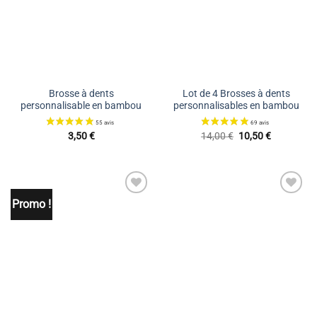
souhaits
souhaits
Brosse à dents
Lot de 4 Brosses à dents
personnalisable en bambou
personnalisables en bambou
Le
Le
3,50
€
14,00
€
10,50
€
prix
prix
initial
actuel
était :
est :
14,00 €.
10,50 €.
Promo !
Ajouter
Ajouter
à la liste
à la liste
de
de
souhaits
souhaits