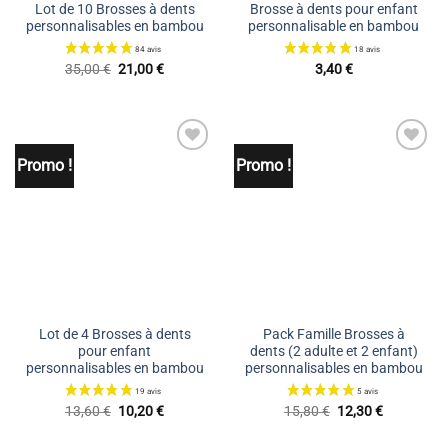
Lot de 10 Brosses à dents
Brosse à dents pour enfant
personnalisables en bambou
personnalisable en bambou
Le
Le
35,00
€
21,00
€
3,40
€
prix
prix
initial
actuel
était :
est :
35,00 €.
21,00 €.
55 avis
Promo !
Promo !
Ajouter
Ajouter
à la liste
à la liste
de
de
souhaits
souhaits
Lot de 4 Brosses à dents
Pack Famille Brosses à
pour enfant
dents (2 adulte et 2 enfant)
personnalisables en bambou
personnalisables en bambou
Le
Le
Le
Le
13,60
€
10,20
€
15,80
€
12,30
€
prix
prix
prix
prix
initial
actuel
initial
actuel