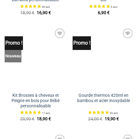
Le
Le
18,90
€
16,90
€
6,90
€
prix
prix
initial
actuel
était :
est :
18,90 €.
16,90 €.
Promo !
Promo !
Ajouter
Ajouter
à la liste
à la liste
de
de
souhaits
souhaits
Nouveau
Kit Brosses à cheveux et
Gourde thermos 420ml en
Peigne en bois pour Bébé
bambou et acier inoxydable
personnalisable
Le
Le
Le
Le
20,90
€
18,90
€
24,00
€
19,90
€
prix
prix
prix
prix
27 avis
initial
actuel
initial
actuel
était :
est :
était :
est :
20,90 €.
18,90 €.
24,00 €.
19,90 €.