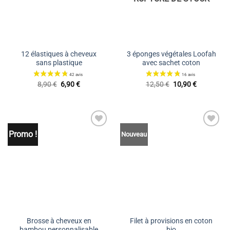
12 élastiques à cheveux
3 éponges végétales Loofah
sans plastique
avec sachet coton
Le
Le
Le
Le
8,90
€
6,90
€
12,50
€
10,90
€
prix
prix
prix
prix
initial
actuel
initial
actuel
était :
est :
était :
est :
8,90 €.
6,90 €.
12,50 €.
10,90 €.
Promo !
Ajouter
Ajouter
Nouveau
à la liste
à la liste
de
de
souhaits
souhaits
19 avis
Brosse à cheveux en
Filet à provisions en coton
bambou personnalisable
bio