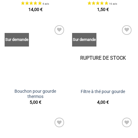
14,00
€
1,50
€
48 avis
Ajouter
Ajouter
Sur demande
Sur demande
à la liste
à la liste
de
de
souhaits
souhaits
RUPTURE DE STOCK
Bouchon pour gourde
Filtre à thé pour gourde
thermos
5,00
€
4,00
€
Ajouter
Ajouter
à la liste
à la liste