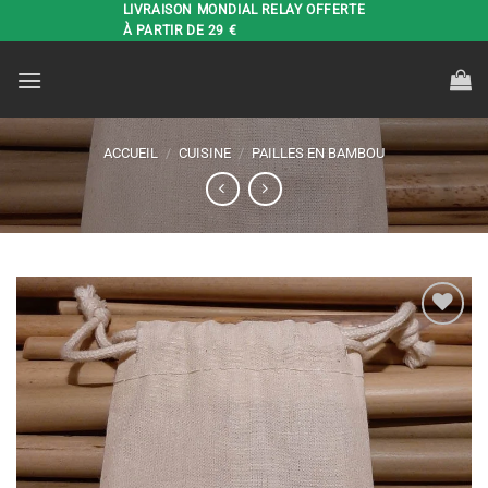
Passer
LIVRAISON MONDIAL RELAY OFFERTE
À PARTIR DE 29 €
au
contenu
ACCUEIL
/
CUISINE
/
PAILLES EN BAMBOU
Ajouter
à la liste
de
souhaits