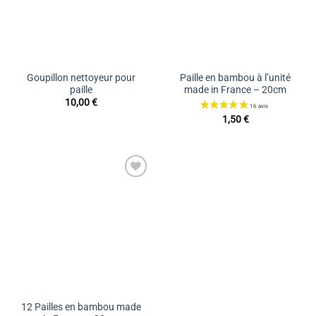
Goupillon nettoyeur pour
Paille en bambou à l’unité
paille
made in France – 20cm
10,00
€
1,50
€
Ajouter
à la liste
de
souhaits
12 Pailles en bambou made