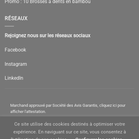
Promo : 10 Brosses à dents en bambou
RÉSEAUX
Rejoignez nous sur les réseaux sociaux
Facebook
Instagram
LinkedIn
Marchand approuvé par Société des Avis Garantis,
cliquez ici pour
afficher l'attestation
.
Ce site utilise des cookies destinés à optimiser votre
11 avis
expérience. En naviguant sur ce site, vous consentez à
Visa
PayPal
MasterCard
American