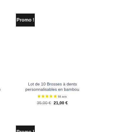
Promo !
ter
Ajouter
liste
à la liste
e
de
aits
souhaits
Lot de 10 Brosses à dents
u
personnalisables en bambou
Le
Le
35,00
€
21,00
€
prix
prix
l
initial
actuel
était :
est :
 €.
35,00 €.
21,00 €.
Promo !