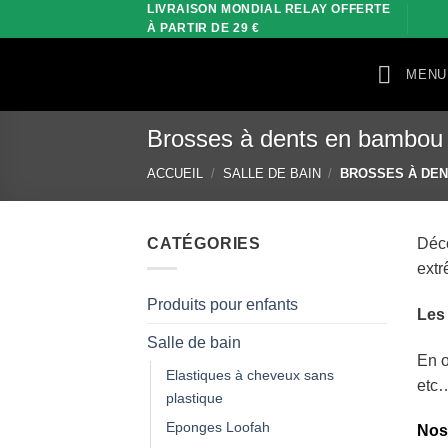
LIVRAISON MONDIAL RELAY OFFERTE
Passer
À PARTIR DE 29 €
au
contenu
MENU
Brosses à dents en bambou 
ACCUEIL
/
SALLE DE BAIN
/
BROSSES À DEN
CATÉGORIES
Déco
extr
Produits pour enfants
Les 
Salle de bain
En o
Elastiques à cheveux sans
etc…
plastique
Eponges Loofah
Nos 