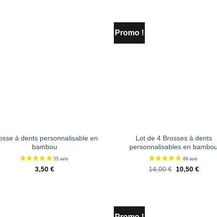
Promo !
Ajouter
Ajou
à la liste
à la 
de
d
souhaits
souh
osse à dents personnalisable en
Lot de 4 Brosses à dents
bambou
personnalisables en bambo
Le
Le
3,50
€
14,00
€
10,50
€
prix
prix
initial
actue
était :
est :
14,00 €.
10,50
Promo !