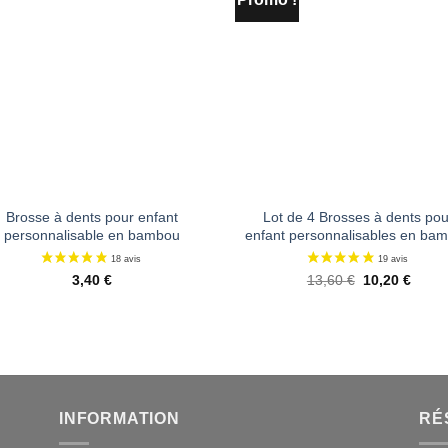
Ajouter
Ajou
à la liste
à la 
de
d
souhaits
souh
Brosse à dents pour enfant
Lot de 4 Brosses à dents pou
personnalisable en bambou
enfant personnalisables en ba
Le
Le
3,40
€
13,60
€
10,20
€
prix
prix
initial
actue
était :
est :
13,60 €.
10,20
INFORMATION
RÉ