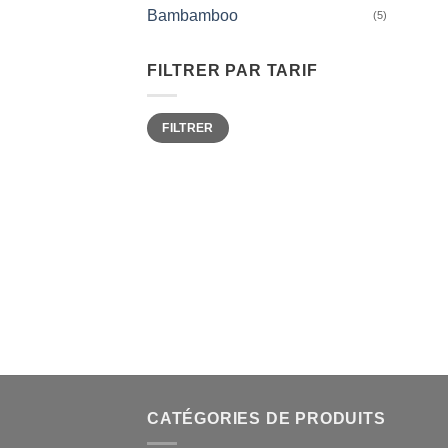
Bambamboo
(5)
FILTRER PAR TARIF
Prix
Prix
FILTRER
min
max
CATÉGORIES DE PRODUITS