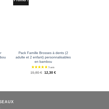
ter
Ajouter
liste
à la liste
e
de
aits
souhaits
r
Pack Famille Brosses à dents (2
mbou
adulte et 2 enfant) personnalisables
en bambou
Le
Le
15,80
€
12,30
€
l
prix
prix
initial
actuel
 €.
était :
est :
15,80 €.
12,30 €.
55 avis
SEAUX