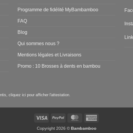
Programme de fidélité MyBambamboo
Fac
FAQ
Ins
Blog
Lin
Qui sommes nous ?
Mentions légales et Livraisons
Promo : 10 Brosses à dents en bambou
ntis,
cliquez ici pour afficher l'attestation
.
Visa
PayPal
MasterCard
American
Express
Copyright 2026 ©
Bambamboo