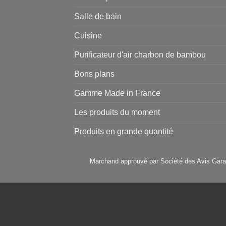
Salle de bain
Cuisine
Purificateur d'air charbon de bambou
Bons plans
Gamme Made in France
Les produits du moment
Produits en grande quantité
Marchand approuvé par Société des Avis Gara