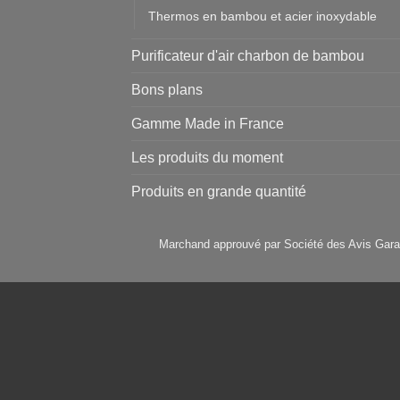
Thermos en bambou et acier inoxydable
Purificateur d'air charbon de bambou
Bons plans
Gamme Made in France
Les produits du moment
Produits en grande quantité
Marchand approuvé par Société des Avis Gara