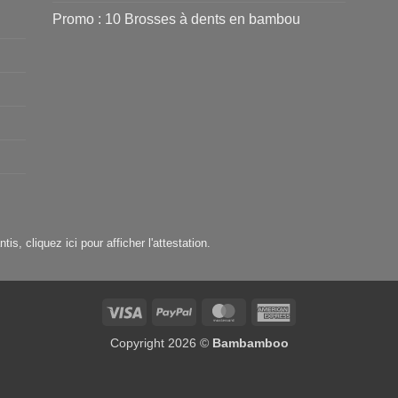
Promo : 10 Brosses à dents en bambou
ntis,
cliquez ici pour afficher l'attestation
.
Visa
PayPal
MasterCard
American
11 avis
Express
Copyright 2026 ©
Bambamboo