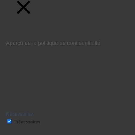
FERMER
Aperçu de la politique de confidentialité
Ce site utilise des cookies pour améliorer votre expérience 
Les cookies classés comme nécessaires sont stockés sur votr
Nous utilisons également des cookies tiers pour analyser et
désactivation de ces cookies peut détériorer votre expérienc
Pour en savoir plus : notre politique de gestion des cookies 
Nécessaires
Nécessaires
Toujours activé