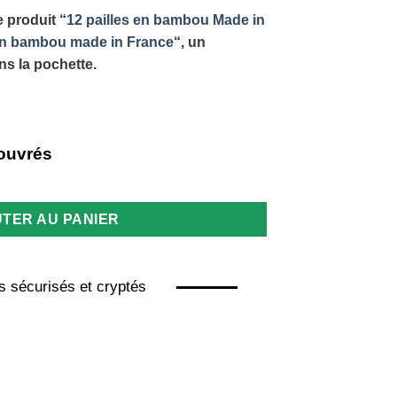
e produit “
12 pailles en bambou Made in
 en bambou made in France
“, un
ns la pochette.
 ouvrés
r pour paille
TER AU PANIER
 sécurisés et cryptés