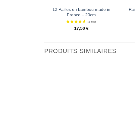
12 Pailles en bambou made in
Pai
France – 20cm
17,50
€
PRODUITS SIMILAIRES
Ajouter
à la liste
de
souhaits