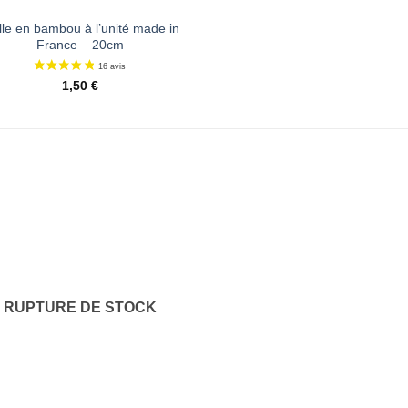
lle en bambou à l’unité made in
France – 20cm
1,50
€
Ajouter
à la liste
de
souhaits
RUPTURE DE STOCK