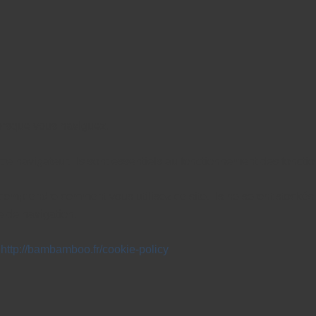
lorsque vous naviguez.
e navigateur. Ils sont essentiels au fonctionnement des fonctio
 comprendre comment vous utilisez ce site. Ils ne seront stocké
e de navigation.
:
http://bambamboo.fr/cookie-policy