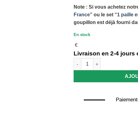
Note : Si vous achetez notr
France
” ou le set “
1 paille
goupillon est déjà fourni da
En stock
€
Livraison en 2-4 jours
quantité de Goupillon nettoyeu
AJOU
Paiements