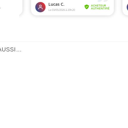
AUSSI…
Ajouter
à la liste
de
souhaits