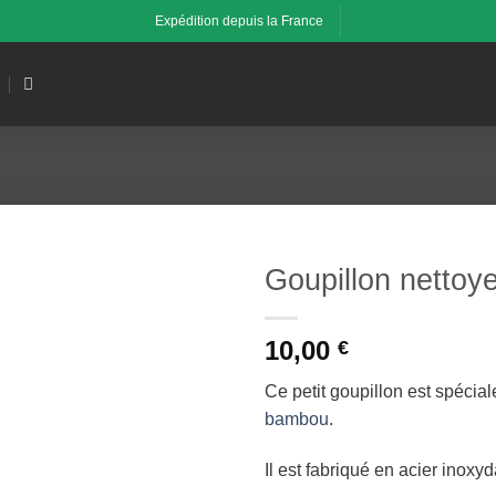
Expédition depuis la France
Goupillon nettoye
Ajouter
10,00
à la liste
€
de
souhaits
Ce petit goupillon est spécia
bambou
.
Il est fabriqué en acier inoxy