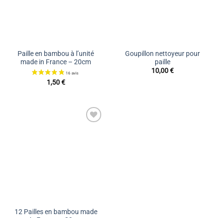
Paille en bambou à l’unité
Goupillon nettoyeur pour
made in France – 20cm
paille
10,00
€
1,50
€
Ajouter
à la liste
de
souhaits
12 Pailles en bambou made