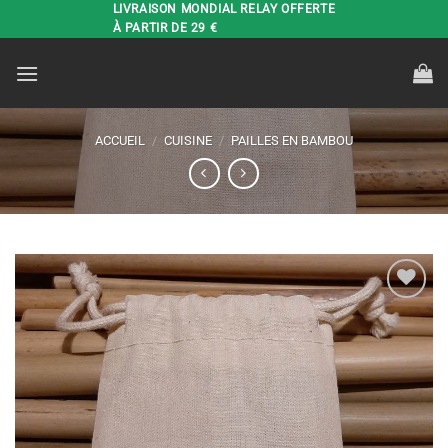
Passer
LIVRAISON MONDIAL RELAY OFFERTE
À PARTIR DE 29 €
au
contenu
ACCUEIL
/
CUISINE
/
PAILLES EN BAMBOU
Ajouter
à la liste
de
souhaits