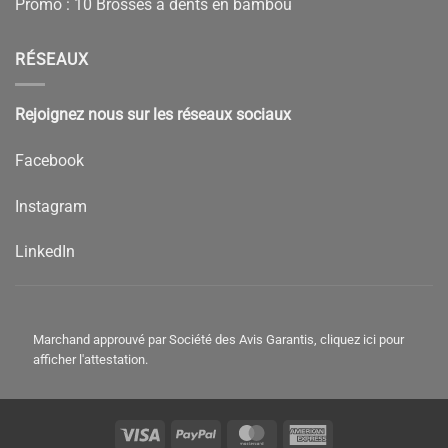
Promo : 10 Brosses à dents en bambou
RÉSEAUX
Rejoignez nous sur les réseaux sociaux
Facebook
Instagram
LinkedIn
Marchand approuvé par Société des Avis Garantis,
cliquez ici pour
afficher l'attestation
.
11 avis
Visa
PayPal
MasterCard
American